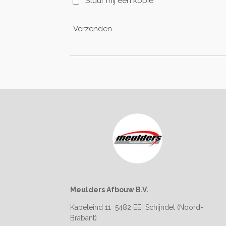
Stuur mij een kopie
Verzenden
Meulders Afbouw B.V.
Kap
eleind 11
5482 EE Schijndel (Noord-
Brabant)