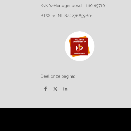
KvK 's-Hertogenbosch: 160.89710
BTW nr.: NL 822276859B01
Deel onze pagina:
D
D
S
e
e
h
l
e
a
e
l
r
n
e
© 2018 - 2024 Meulders Afbouw